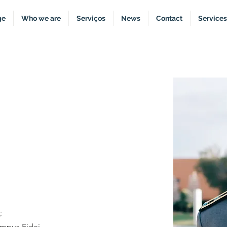
ge
Who we are
Serviços
News
Contact
Services
 PAGANO
ne
;
ampus Fidei