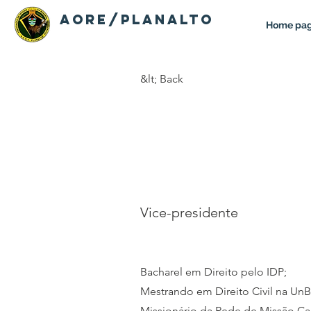
AORE/PLANALTO
Home pa
&lt; Back
Pedro
J. Pay
Vice-presidente
Bacharel em Direito pelo IDP;
Mestrando em Direito Civil na UnB
Missionário da Rede de Missão C