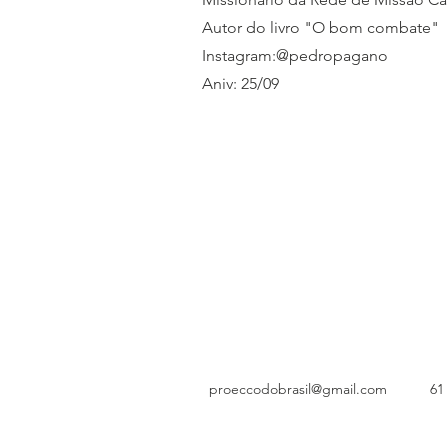
Autor do livro "O bom combate"
Instagram:@pedropagano
Aniv: 25/09
proeccodobrasil@gmail.com
61