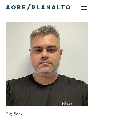
AORE/PLANALTO
&lt; Back
André