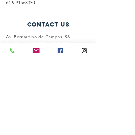
61 9 91568330
contact us
Av. Bernardino de Campos, 98
São Paulo - SP CEP:
12345-678
info@mysite.com
connect with us
Facebook
Instagram
Twitter
SUBSCRIBE NOW