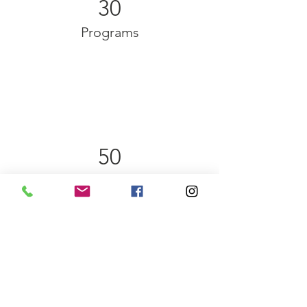
30
Programs
50
Locations
200