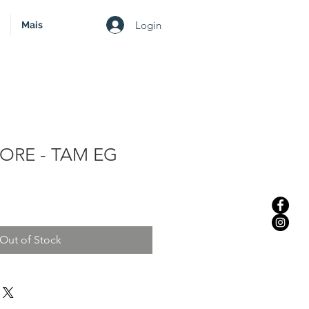
Login
Mais
AORE - TAM EG
le
ice
Out of Stock