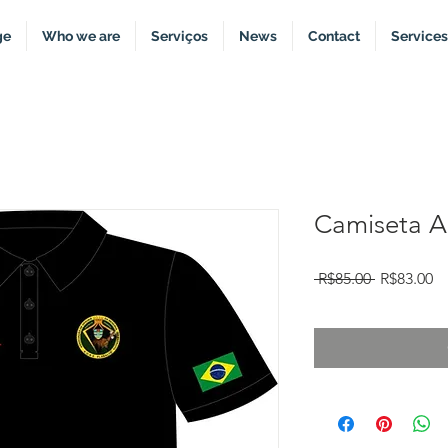
ge
Who we are
Serviços
News
Contact
Services
Camiseta 
Regular
Sa
 R$85.00 
R$83.00
Price
Pr