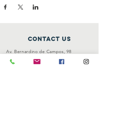
contact us
Av. Bernardino de Campos, 98
São Paulo - SP CEP:
12345-678
info@mysite.com
connect with us
Facebook
Instagram
Twitter
SUBSCRIBE NOW